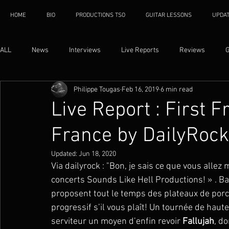
HOME
BIO
PRODUCTIONS TSO
GUITAR LESSONS
UPDA
ALL
News
Interviews
Live Reports
Reviews
G
Philippe Tougas
Feb 16, 2019
6 min read
Live Report : First 
France by DailyRock 
Updated:
Jun 18, 2020
Via dailyrock : "Bon, je sais ce que vous allez 
concerts Sounds Like Hell Productions! » . Bah 
proposent tout le temps des plateaux de porc!
progressif s’il vous plaît! Un tournée de haute
serviteur un moyen d’enfin revoir 
Fallujah
, d