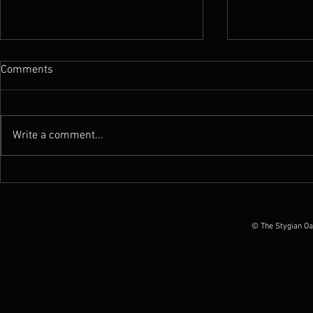
Comments
Write a comment...
Live Reports : First Fragment’s
Live Report 
Return To Montréal by
Katacombes
Extrememetalreality.com
Montrealroc
© The Stygian Oa